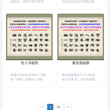
画名家，活跃书 画艺术市
尔自治区文化厅审批主管的
场，促进书画艺术交流，弘
自治区级文化团体，新疆中
扬中国书画艺术”的服务宗
国画画院下设顾问、理事、
旨，自始至终以“诚信”为本，
秘书及山水画艺术委员会、
竭诚为中国的书画名家服
人物画艺术委员会、花鸟画
务。主要收集当代名家字画
艺术委员会、书法艺术委员
佳作，力推新人 新作、名家
会、微书画委员会、理论艺
名作；以画会友，当好收藏
术委员会。画院聘请了新疆
者的参谋，为其提供艺术价
本土及内外著名书画家。新
值高、升值潜力大的作品，
疆中国画画院坚持以“文化强
共建高品位的书画鉴赏、交
国、文化强疆”为引领，传承
流、展示的良好环境。...
中国传统优秀文化，发扬现
代文化，开展中国书画创
作、学术研究、内外交流等
怡人书画院
冀宝斋画廊
活动，促进新疆书画艺术事
业发展和繁荣，努力为新疆
跨越式发展和长治久安提供
新疆公共关系协会怡人书画
冀宝斋画廊成立于1996年，
精神动力。...
院（简称：新疆怡人书画
原名尔雅 斋，多年来画廊一
院）成立于2010年5月，隶
直秉承“坦荡做人、踏实做
属于中国国际公共关系协会
事、诚信经营、稳健发展”的
新疆分会。以乌鲁木齐人民
经营理念，与众多著名书画
公园为基地，办公地点300平
家密切合作、保真销售名家
方米，展出场地朝阳阁建筑
作品，专业从事传统手工装
面积1200平方米。是一支由
裱，古 旧字画揭裱修复，装
<<
1
1/1
>>