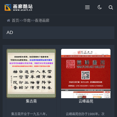
首页
>>
华南
>>
香港画廊
AD
集古斋
云峰画苑
集古斋开业于一九五八年，
云峰画苑创办于1986年。次