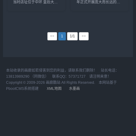
当时店址位于中环 皇后大道
年正式开展庞大而长远的艺
中10号之中和行，主要经营
术推广计划，至今已在香
古籍、旧书、碑帖、佛经等
港、台湾、新加坡、马来西
业务。随后营业项目扩增，
亚、美加和中国大陆各地策
经营新旧书画、文房四宝及
划举办了超过七百多个高质
文玩等，开设展览厅，举办
素画展，出版了一百三十余
书画展览。...
本画集。...
<<
1
1/1
>>
本站收录的画廊如若侵害到您的利益，请联系我们删除！ 站长电话：
13813989290 （同微信） 联系QQ：57371727 请注明来意！
Copyright © 2009-2026 画廊酷站 All Rights Reserved. 本网站基于
PbootCMS系统搭建
XML地图
水墨画